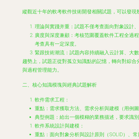
縱觀近十年的軟考軟件技術開發相關試題，可以發現
理論與實踐并重
：試題不僅考查面向對象設計、
廣度與深度兼顧
：考核范圍覆蓋軟件工程全過程
考查具有一定深度。
緊跟技術潮流
：試題內容持續融入云計算、大
趨勢上，試題正從對孤立知識點的記憶，轉向對綜合
與過程管理能力。
二、核心知識模塊與經典試題解析
軟件需求工程
：
重點
：需求獲取方法、需求分析與建模（用例圖
典型例題
：給出一個模糊的業務描述，要求識別
軟件系統設計與建模
：
重點
：面向對象分析與設計原則（SOLID）