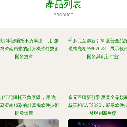
產品列表
PRODUCT
 | 牢記囑托不負厚望 ，用“創
多元互聯新引擎 夏普全品類
書寫濟南精彩的計算機軟件技術
核亮相AWE2023，展示軟件
開發篇章
發與創新生態