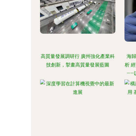
高質量發展調研行 廣州強化產業科
海歸
技創新，掣畫高質量發展藍圖
析 
—