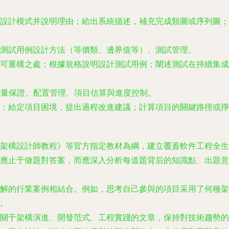
。
設計模式并說明理由；給出系統描述，補充完成類圖或序列圖；
測試用例設計方法（等價類、邊界值等）、測試管理。
可重構之處；根據規格說明設計測試用例；闡述測試在持續集成
、軟件質量保證、配置管理、項目估算與進度控制。
；給定項目困境，提出過程改進建議；計算項目的關鍵路徑或掙
架構設計師教程》等官方指定教材為綱，建立覆蓋軟件工程全生
應止于做題對答案，而應深入分析每道題背后的知識點、出題意
解的行業案例相結合。例如，思考自己參與的項目采用了何種架
。
關于架構演進、開發范式、工程實踐的文章，保持對技術趨勢的