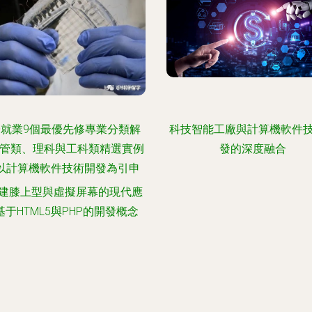
就業9個最優先修專業分類解
科技智能工廠與計算機軟件
經管類、理科與工科類精選實例
發的深度融合
—以計算機軟件技術開發為引申