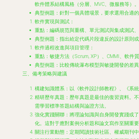
軟件體系結構風格（分層、MVC、微服務等）
典型例題
：針對一個具體場景，要求選用合適的
軟件實現與測試
：
重點
：編碼規范與重構、單元測試與集成測試、
典型例題
：指出給定代碼片段違反的設計原則或
軟件過程改進與項目管理
：
重點
：敏捷方法（Scrum, XP）、CMMI
典型例題
：比較傳統瀑布模型與敏捷開發的差異
三、備考策略與建議
構建知識體系
：以《軟件設計師教程》、《系統
精研歷年真題
：歷年真題是最佳的復習資料。不
需學習標準答題結構與論證方法。
強化實踐關聯
：將理論知識與自身開發實踐或了
化。這對于應對案例分析題和論文寫作至關重要
關注行業動態
：定期閱讀技術社區、權威期刊中